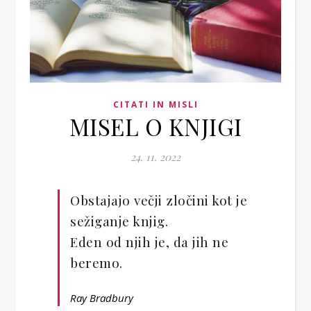
CITATI IN MISLI
MISEL O KNJIGI
24. 11. 2022
Obstajajo večji zločini kot je
sežiganje knjig.
Eden od njih je, da jih ne
beremo.
Ray Bradbury