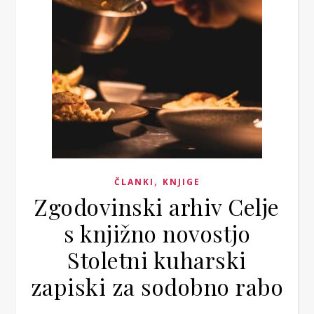
,
ČLANKI
KNJIGE
Zgodovinski arhiv Celje
s knjižno novostjo
Stoletni kuharski
zapiski za sodobno rabo