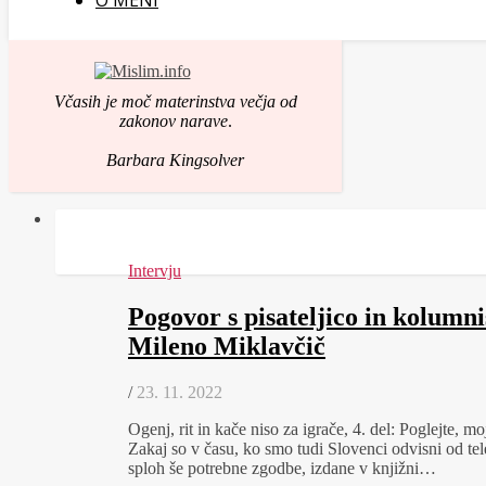
O MENI
Včasih je moč materinstva večja od
zakonov narave
.
Barbara Kingsolver
Intervju
Pogovor s pisateljico in kolumni
Mileno Miklavčič
/
23. 11. 2022
Ogenj, rit in kače niso za igrače, 4. del: Poglejte, moj
Zakaj so v času, ko smo tudi Slovenci odvisni od tel
sploh še potrebne zgodbe, izdane v knjižni…