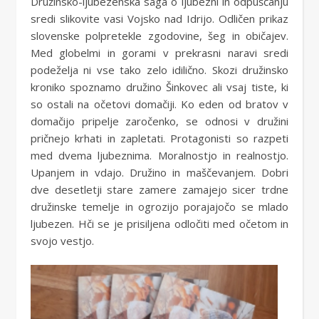
Družinsko-ljubezenska saga o ljubezni in odpuščanju
sredi slikovite vasi Vojsko nad Idrijo. Odličen prikaz
slovenske polpretekle zgodovine, šeg in običajev.
Med globelmi in gorami v prekrasni naravi sredi
podeželja ni vse tako zelo idilično. Skozi družinsko
kroniko spoznamo družino Šinkovec ali vsaj tiste, ki
so ostali na očetovi domačiji. Ko eden od bratov v
domačijo pripelje zaročenko, se odnosi v družini
pričnejo krhati in zapletati. Protagonisti so razpeti
med dvema ljubeznima. Moralnostjo in realnostjo.
Upanjem in vdajo. Družino in maščevanjem. Dobri
dve desetletji stare zamere zamajejo sicer trdne
družinske temelje in ogrozijo porajajočo se mlado
ljubezen. Hči se je prisiljena odločiti med očetom in
svojo vestjo.