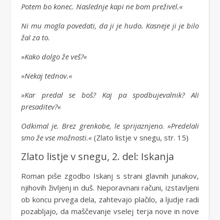
Potem bo konec. Naslednje kapi ne bom preživel.«
Ni mu mogla povedati, da ji je hudo. Kasneje ji je bilo
žal za to.
»Kako dolgo že veš?«
»Nekaj tednov.«
»Kar predal se boš? Kaj pa spodbujevalnik? Ali
presaditev?«
Odkimal je. Brez grenkobe, le sprijaznjeno. »Predelali
smo že vse možnosti.«
(Zlato listje v snegu, str. 15)
Zlato listje v snegu, 2. del: Iskanja
Roman piše zgodbo Iskanj s strani glavnih junakov,
njihovih življenj in duš. Neporavnani računi, izstavljeni
ob koncu prvega dela, zahtevajo plačilo, a ljudje radi
pozabljajo, da maščevanje vselej terja nove in nove