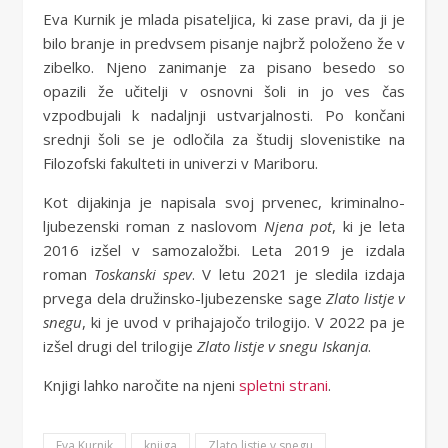
Eva Kurnik je mlada pisateljica, ki zase pravi, da ji je
bilo branje in predvsem pisanje najbrž položeno že v
zibelko. Njeno zanimanje za pisano besedo so
opazili že učitelji v osnovni šoli in jo ves čas
vzpodbujali k nadaljnji ustvarjalnosti. Po končani
srednji šoli se je odločila za študij slovenistike na
Filozofski fakulteti in univerzi v Mariboru.
Kot dijakinja je napisala svoj prvenec, kriminalno-
ljubezenski roman z naslovom
Njena pot
, ki je leta
2016 izšel v samozaložbi. Leta 2019 je izdala
roman
Toskanski spev
. V letu 2021 je sledila izdaja
prvega dela družinsko-ljubezenske sage
Zlato listje v
snegu
, ki je uvod v prihajajočo trilogijo. V 2022 pa je
izšel drugi del trilogije
Zlato listje v snegu Iskanja
.
Knjigi lahko naročite na njeni
spletni strani
.
Eva Kurnik
knjiga
Zlato listje v snegu