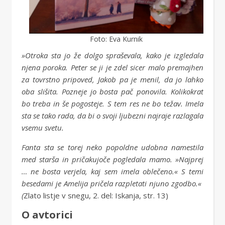
Foto: Eva Kurnik
»Otroka sta jo že dolgo spraševala, kako je izgledala
njena poroka. Peter se ji je zdel sicer malo premajhen
za tovrstno pripoved, Jakob pa je menil, da jo lahko
oba slišita. Pozneje jo bosta pač ponovila. Kolikokrat
bo treba in še pogosteje. S tem res ne bo težav. Imela
sta se tako rada, da bi o svoji ljubezni najraje razlagala
vsemu svetu.
Fanta sta se torej neko popoldne udobna namestila
med starša in pričakujoče pogledala mamo. »Najprej
… ne bosta verjela, kaj sem imela oblečeno.« S temi
besedami je Amelija pričela razpletati njuno zgodbo.«
(
Zlato listje v snegu, 2. del: Iskanja, str. 13)
O avtorici