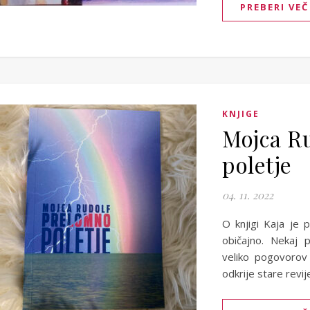
PREBERI VEČ
KNJIGE
Mojca R
poletje
04. 11. 2022
O knjigi Kaja je 
običajno. Nekaj 
veliko pogovorov
odkrije stare revij