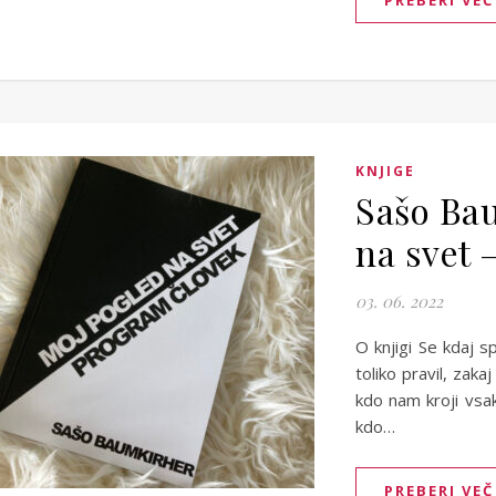
PREBERI VEČ
KNJIGE
Sašo Ba
na svet 
03. 06. 2022
O knjigi Se kdaj 
toliko pravil, zak
kdo nam kroji vsak
kdo…
PREBERI VEČ