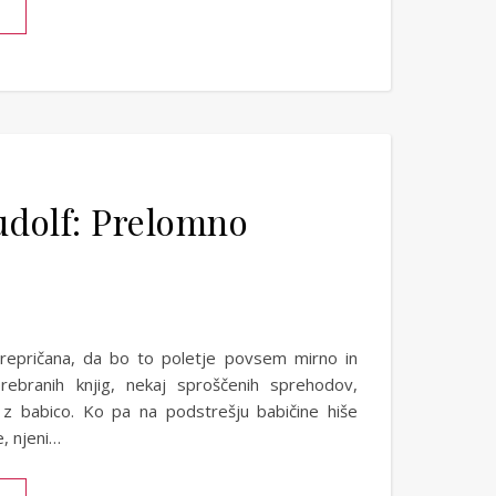
udolf: Prelomno
prepričana, da bo to poletje povsem mirno in
prebranih knjig, nekaj sproščenih sprehodov,
 z babico. Ko pa na podstrešju babičine hiše
e, njeni…