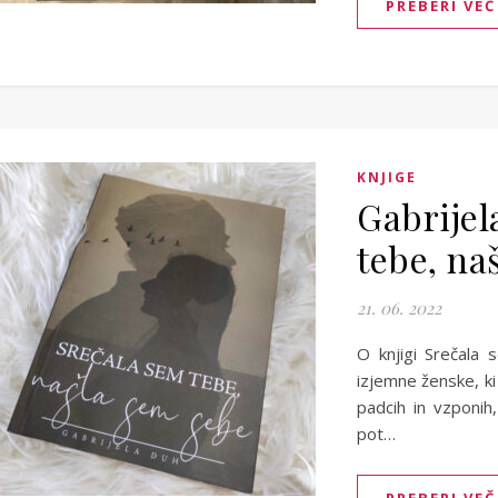
PREBERI VEČ
KNJIGE
Gabrijel
tebe, na
21. 06. 2022
O knjigi Srečala 
izjemne ženske, ki 
padcih in vzponih,
pot…