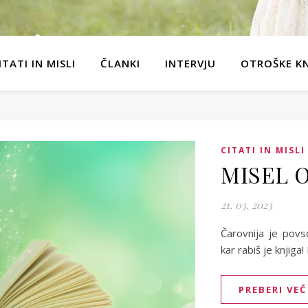
ITATI IN MISLI
ČLANKI
INTERVJU
OTROŠKE KN
CITATI IN MISLI
MISEL O
21. 03. 2023
Čarovnija je povs
kar rabiš je knjiga!
PREBERI VEČ