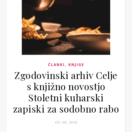
,
ČLANKI
KNJIGE
Zgodovinski arhiv Celje
s knjižno novostjo
Stoletni kuharski
zapiski za sodobno rabo
03. 10. 2021