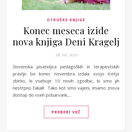
OTROŠKE KNJIGE
Konec meseca izide
nova knjiga Deni Kragelj
28. 10. 2021
Slovenska pisateljica pedagoških in terapevtskih
pravljic bo konec novembra izdala svojo tretjo
zbirko, ki vsebuje 10 novih zgodbic, ki smo jih
nestrpno čakali! Tako kot smo vajeni, imamo znova
dostop do vseh pobarvank,…
PREBERI VEČ